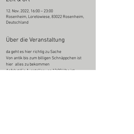
12. Nov. 2022, 16:00 – 23:00
Rosenheim, Loretowiese, 83022 Rosenheim,
Deutschland
Über die Veranstaltung
da geht es hier richtig zu Sache
Von antik bis zum billigen Schnäppchen ist 
hier  alles zu bekommen
Anfahrt für Aussteller vor 12:00 Uhr ist 
 untersagt
Einlass und Aufbau ab 13 uhr
Ohne Anmeldung vorab gibt es am 
Veranstaltungstag keinen Platz
Besuchereinlass vor 16:00 Uhr nicht möglich
Weiterlesen >