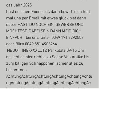
das Jahr 2025
hast du einen Foodtruck dann bewirb dich halt 
mal uns per Email mit etwas glück bist dann 
dabei  HAST  DU NOCH EIN  GEWERBE UND 
MÖCHTEST  DABEI SEIN DANN MEID DICH 
EINFACH    bei uns  unter 0049 171 3292557 
oder Büro 0049 851 4903264
 NEUÖTTING-XXXLUTZ Parkplatz 09-15 Uhr
da geht es hier richtig zu Sache Von Antike bis 
zum billigen Schnäppchen ist hier alles zu 
bekommen 
AchtungAchtungAchtungAchtungAchtungAchtu
ngAchtungAchtungAchtungAchtungAchtungAc
htungAchtungAchtungAchtungAchtungAchtung
Achtung Anfahrt  für Aussteller vor 6:30 Uhr ist 
untersagt wer sich nicht dran hält bzw  der 
Anweisung wird an dem Tag ausgeschlossen 
von der Veranstaltung Einlass und Aufbau ab 7 
uhr 
Preise