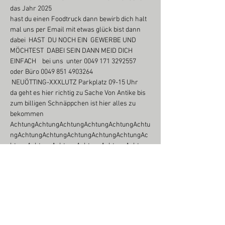
das Jahr 2025
hast du einen Foodtruck dann bewirb dich halt 
mal uns per Email mit etwas glück bist dann 
dabei  HAST  DU NOCH EIN  GEWERBE UND 
MÖCHTEST  DABEI SEIN DANN MEID DICH 
EINFACH    bei uns  unter 0049 171 3292557 
oder Büro 0049 851 4903264
 NEUÖTTING-XXXLUTZ Parkplatz 09-15 Uhr
da geht es hier richtig zu Sache Von Antike bis 
zum billigen Schnäppchen ist hier alles zu 
bekommen 
AchtungAchtungAchtungAchtungAchtungAchtu
ngAchtungAchtungAchtungAchtungAchtungAc
htungAchtungAchtungAchtungAchtungAchtung
Achtung Anfahrt  für Aussteller vor 6:30 Uhr ist 
untersagt wer sich nicht dran hält bzw  der 
Anweisung wird an dem Tag ausgeschlossen 
von der Veranstaltung Einlass und Aufbau ab 7 
uhr 
Preise