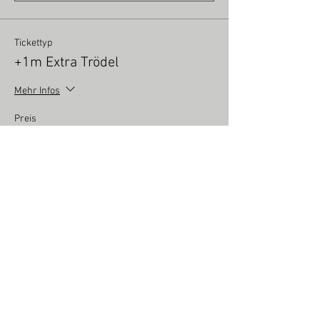
Tickettyp
+1m Extra Trödel
Mehr Infos
Preis
7,00 €
Mwst inbegriffen
Anzahl
Tickettyp
Neuware bis 5m
Mehr Infos