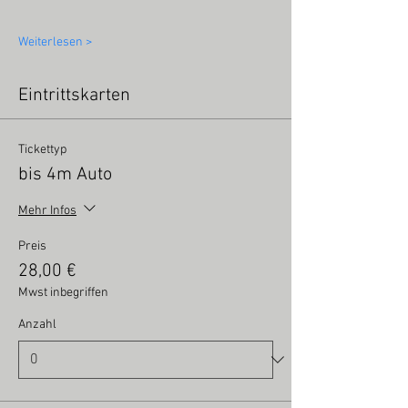
Weiterlesen >
Eintrittskarten
Tickettyp
bis 4m Auto
Mehr Infos
Preis
28,00 €
Mwst inbegriffen
Anzahl