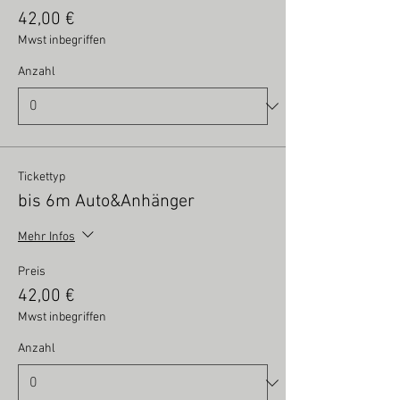
42,00 €
Mwst inbegriffen
Anzahl
Tickettyp
bis 6m Auto&Anhänger
Mehr Infos
Preis
42,00 €
Mwst inbegriffen
Anzahl