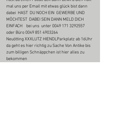
mal uns per Email mit etwas glück bist dann 
dabei  HAST  DU NOCH EIN  GEWERBE UND 
MÖCHTEST  DABEI SEIN DANN MELD DICH 
EINFACH    bei uns  unter 0049 171 3292557 
oder Büro 0049 851 4903264
Neuötting XXXLUTZ HIENDLParkplatz ab 16Uhr
da geht es hier richtig zu Sache Von Antike bis 
zum billigen Schnäppchen ist hier alles zu 
bekommen
Achtung Anfahrt  für Aussteller vor 06:30 Uhr 
ist untersagt wer sich nicht dran hält bzw  der 
Anweisung wird an dem Tag ausgeschlossen 
von der Veranstaltung Einlass und Aufbau ab 7 
uhr
Weiterlesen >