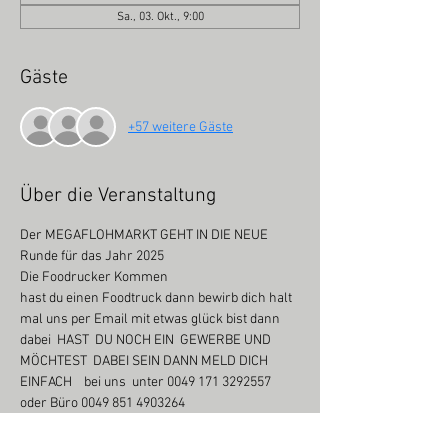
Sa., 03. Okt., 9:00
Gäste
+57 weitere Gäste
Über die Veranstaltung
Der MEGAFLOHMARKT GEHT IN DIE NEUE 
Runde für das Jahr 2025
Die Foodrucker Kommen
hast du einen Foodtruck dann bewirb dich halt 
mal uns per Email mit etwas glück bist dann 
dabei  HAST  DU NOCH EIN  GEWERBE UND 
MÖCHTEST  DABEI SEIN DANN MELD DICH 
EINFACH    bei uns  unter 0049 171 3292557 
oder Büro 0049 851 4903264
Burghausen Kaufland/Parkplatz 9-15Uhr
da geht es hier richtig zu Sache Von Antike bis 