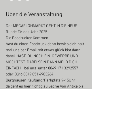
Über die Veranstaltung
Der MEGAFLOHMARKT GEHT IN DIE NEUE 
Runde für das Jahr 2025
Die Foodrucker Kommen
hast du einen Foodtruck dann bewirb dich halt 
mal uns per Email mit etwas glück bist dann 
dabei  HAST  DU NOCH EIN  GEWERBE UND 
MÖCHTEST  DABEI SEIN DANN MELD DICH 
EINFACH    bei uns  unter 0049 171 3292557 
oder Büro 0049 851 4903264
Burghausen Kaufland/Parkplatz 9-15Uhr
da geht es hier richtig zu Sache Von Antike bis 
zum billigen Schnäppchen ist hier alles zu 
bekommen
Achtung Anfahrt  für Aussteller vor 06:30 Uhr 
ist untersagt wer sich nicht dran hält bzw  der 
Anweisung wird an dem Tag ausgeschlossen 
von der Veranstaltung Einlass und Aufbau ab 7 
uhr