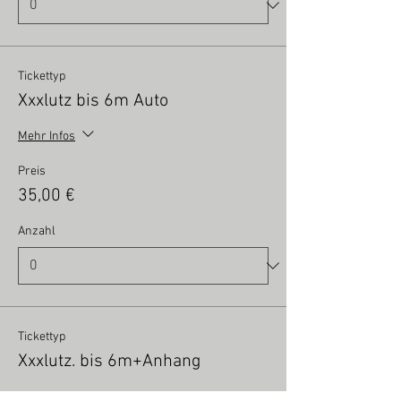
Tickettyp
Xxxlutz bis 6m Auto
Mehr Infos
Preis
35,00 €
Anzahl
Tickettyp
Xxxlutz. bis 6m+Anhang
Mehr Infos