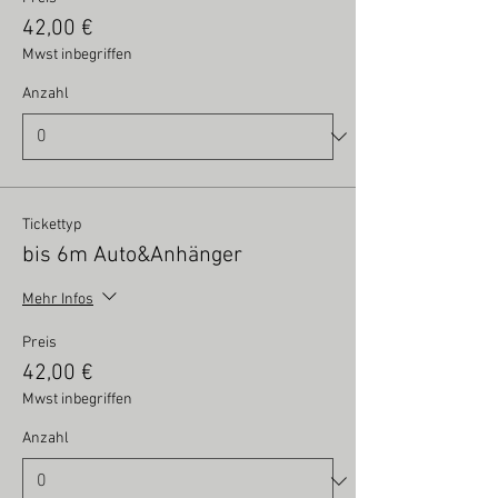
42,00 €
Mwst inbegriffen
Anzahl
Tickettyp
bis 6m Auto&Anhänger
Mehr Infos
Preis
42,00 €
Mwst inbegriffen
Anzahl