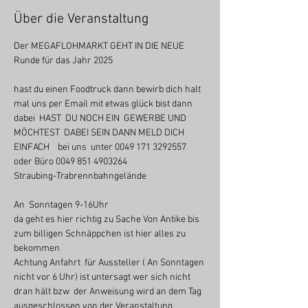
Über die Veranstaltung
Der MEGAFLOHMARKT GEHT IN DIE NEUE 
Runde für das Jahr 2025
hast du einen Foodtruck dann bewirb dich halt 
mal uns per Email mit etwas glück bist dann 
dabei  HAST  DU NOCH EIN  GEWERBE UND 
MÖCHTEST  DABEI SEIN DANN MELD DICH 
EINFACH    bei uns  unter 0049 171 3292557 
oder Büro 0049 851 4903264
Straubing-Trabrennbahngelände
An  Sonntagen 9-16Uhr
da geht es hier richtig zu Sache Von Antike bis 
zum billigen Schnäppchen ist hier alles zu 
bekommen
Achtung Anfahrt  für Aussteller ( An Sonntagen 
nicht vor 6 Uhr) ist untersagt wer sich nicht 
dran hält bzw  der Anweisung wird an dem Tag 
ausgeschlossen von der Veranstaltung 