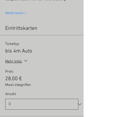
Weiterlesen >
Eintrittskarten
Tickettyp
bis 4m Auto
Mehr Infos
Preis
28,00 €
Mwst inbegriffen
Anzahl