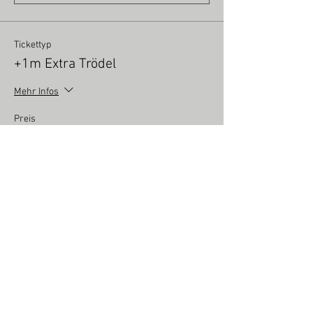
Tickettyp
+1m Extra Trödel
Mehr Infos
Preis
7,00 €
Mwst inbegriffen
Anzahl
Tickettyp
Neuware bis 5m
Mehr Infos