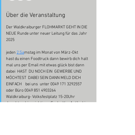
Über die Veranstaltung
Der Waldkraiburger FLOHMARKT GEHT IN DIE 
NEUE Runde unter neuer Leitung für das Jahr 
2025
jeden 
2.Sa
mstag im Monat von März-Okt 
hast du einen Foodtruck dann bewirb dich halt 
mal uns per Email mit etwas glück bist dann 
dabei  HAST  DU NOCH EIN  GEWERBE UND 
MÖCHTEST  DABEI SEIN DANN MELD DICH 
EINFACH    bei uns  unter 0049 171 3292557 
oder Büro 0049 851 4903264
Waldkraiburg- Volksfestplatz 15-20Uhr
da geht es hier richtig zu Sache Von Antike bis 
zum billigen Schnäppchen ist hier alles zu 
bekommen
Achtung Anfahrt  für Aussteller vor 14:00 Uhr 
ist untersagt wer sich nicht dran hält bzw  der 
Anweisung wird an dem Tag ausgeschlossen 