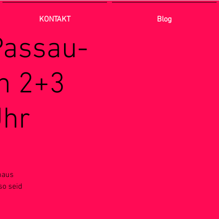
KONTAKT
Blog
Passau-
n 2+3
Uhr
haus
so seid