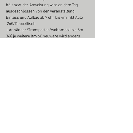
hält bzw  der Anweisung wird an dem Tag 
ausgeschlossen von der Veranstaltung 
Einlass und Aufbau ab 7 uhr bis 4m inkl Auto 
 26€/Doppeltisch 
 +Anhänger/Transporter/wohnmobil bis 6m 
36€ je weitere lfm 6€ neuware wird anders 
berechnet pn oder Email an 
sr.maerkte@aol.com Neuware ist erlaubt 
sowie Kunst und Handwerk ist gerne gesehen 
Also seid dabei Neuwaren oder Antik Händler 
werden gebeten sich vorab bei uns sich 
anzumelden das ihr Platz sicher ist
Wir garantieren Ihnen beste Werbung im 
Umfeld der Veranstaltung, Internet,Presse 
usw.. Informationen zum Markt unter 
www.sr-
maerkte.de
 oder direkt bei uns +491713292557 
o. 0851-4903264
Die Termine werden schon…
Weiterlesen >