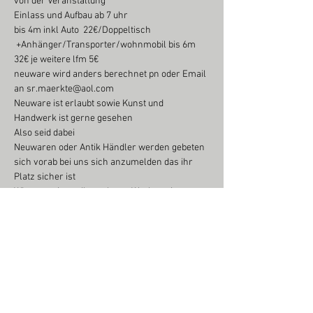
von der Veranstaltung

Einlass und Aufbau ab 7 uhr

bis 4m inkl Auto  22€/Doppeltisch

 +Anhänger/Transporter/wohnmobil bis 6m 
32€ je weitere lfm 5€

neuware wird anders berechnet pn oder Email 
an sr.maerkte@aol.com

Neuware ist erlaubt sowie Kunst und 
Handwerk ist gerne gesehen

Also seid dabei

Neuwaren oder Antik Händler werden gebeten 
sich vorab bei uns sich anzumelden das ihr 
Platz sicher ist
Wir garantieren Ihnen beste Werbung im 
Umfeld der Veranstaltung, Internet,Presse

usw..

Informationen zum Markt unter 
www.sr-
maerkte.de
 oder direkt bei uns +491713292557 
o. 0851-4903264
Die Termine werden schon bei den meisten 
sehnsüchtig erwartet