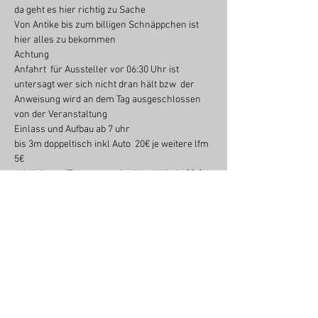
da geht es hier richtig zu Sache

Von Antike bis zum billigen Schnäppchen ist 
hier alles zu bekommen

Achtung

Anfahrt  für Aussteller vor 06:30 Uhr ist 
untersagt wer sich nicht dran hält bzw  der 
Anweisung wird an dem Tag ausgeschlossen 
von der Veranstaltung

Einlass und Aufbau ab 7 uhr

bis 3m doppeltisch inkl Auto  20€ je weitere lfm 
5€

 +Anhänger/Transporter/wohnmobil ab  30 € 
je weitere lfm 5€

neuware wird anders berechnet pn oder Email 
an sr.maerkte@aol.com

Neuware ist erlaubt sowie Kunst und 
Handwerk ist gerne gesehen

Also seid dabei

Neuwaren oder Antik Händler werden gebeten 
sich vorab bei uns sich anzumelden das ihr 
Platz sicher ist