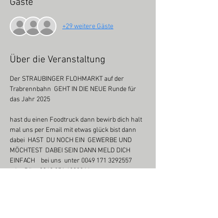
Gäste
+29 weitere Gäste
Über die Veranstaltung
Der STRAUBINGER FLOHMARKT auf der 
Trabrennbahn  GEHT IN DIE NEUE Runde für 
das Jahr 2025
hast du einen Foodtruck dann bewirb dich halt 
mal uns per Email mit etwas glück bist dann 
dabei  HAST  DU NOCH EIN  GEWERBE UND 
MÖCHTEST  DABEI SEIN DANN MELD DICH 
EINFACH    bei uns  unter 0049 171 3292557 
oder Büro 0049 851 4903264
Straubing- Trabrennbahngelände 8-14Uhr
Jeden 3.Samstag im Monat ausser im Juli 2025 
(Sa:12.07.25)
da geht es hier richtig zu Sache Von Antike bis 