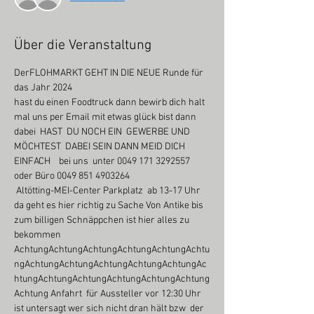
Über die Veranstaltung
DerFLOHMARKT GEHT IN DIE NEUE Runde für 
das Jahr 2024
hast du einen Foodtruck dann bewirb dich halt 
mal uns per Email mit etwas glück bist dann 
dabei  HAST  DU NOCH EIN  GEWERBE UND 
MÖCHTEST  DABEI SEIN DANN MEID DICH 
EINFACH    bei uns  unter 0049 171 3292557 
oder Büro 0049 851 4903264
 Altötting-MEI-Center Parkplatz  ab 13-17 Uhr
da geht es hier richtig zu Sache Von Antike bis 
zum billigen Schnäppchen ist hier alles zu 
bekommen 
AchtungAchtungAchtungAchtungAchtungAchtu
ngAchtungAchtungAchtungAchtungAchtungAc
htungAchtungAchtungAchtungAchtungAchtung
Achtung Anfahrt  für Aussteller vor 12:30 Uhr 
ist untersagt wer sich nicht dran hält bzw  der 