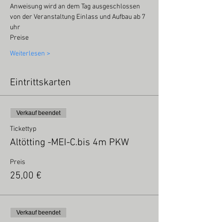
Anweisung wird an dem Tag ausgeschlossen 
von der Veranstaltung Einlass und Aufbau ab 7 
uhr 
Preise
Weiterlesen >
Eintrittskarten
Verkauf beendet
Tickettyp
Altötting -MEI-C.bis 4m PKW
Preis
25,00 €
Verkauf beendet