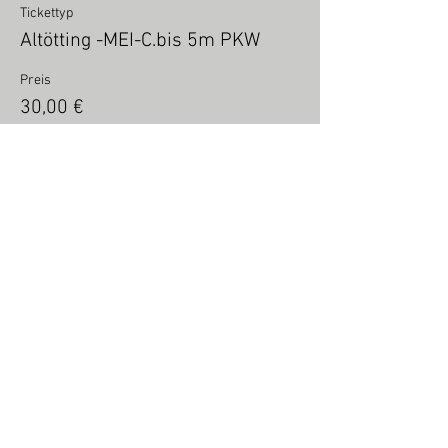
Tickettyp
Altötting -MEI-C.bis 5m PKW
Preis
30,00 €
Verkauf beendet
Tickettyp
Altötting -MEI-C.bis 6m PKW
Preis
35,00 €
Verkauf beendet
Tickettyp
Altötting -MEI-C. 6m +Anhang